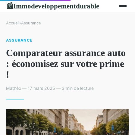
Immodeveloppementdurable
📰
Accueil
›
Assurance
ASSURANCE
Comparateur assurance auto
: économisez sur votre prime
!
Mathéo — 17 mars 2025 — 3 min de lecture