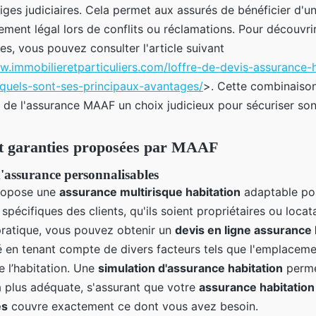
tiges judiciaires. Cela permet aux assurés de bénéficier d'u
ent légal lors de conflits ou réclamations. Pour découvrir
s, vous pouvez consulter l'article suivant
w.immobilieretparticuliers.com/loffre-de-devis-assurance-h
quels-sont-ses-principaux-avantages/
>. Cette combinaiso
t de l'assurance MAAF un choix judicieux pour sécuriser so
et garanties proposées par MAAF
'assurance personnalisables
opose une
assurance multirisque habitation
adaptable po
spécifiques des clients, qu'ils soient propriétaires ou locat
 pratique, vous pouvez obtenir un
devis en ligne assurance 
é en tenant compte de divers facteurs tels que l'emplacemen
e l’habitation. Une
simulation d'assurance habitation
perme
a plus adéquate, s'assurant que votre
assurance habitation
es
couvre exactement ce dont vous avez besoin.