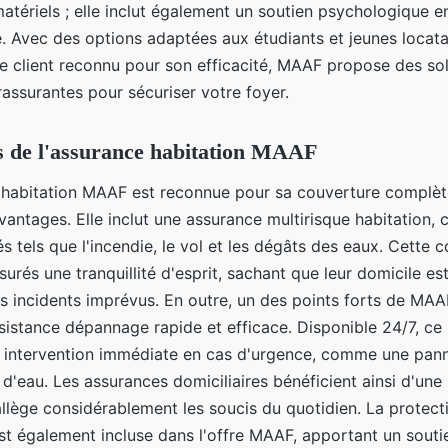
atériels ; elle inclut également un soutien psychologique e
 Avec des options adaptées aux étudiants et jeunes locatai
ce client reconnu pour son efficacité, MAAF propose des so
 rassurantes pour sécuriser votre foyer.
s de l'assurance habitation MAAF
 habitation MAAF est reconnue pour sa couverture complèt
antages. Elle inclut une assurance multirisque habitation, 
és tels que l'incendie, le vol et les dégâts des eaux. Cette 
surés une tranquillité d'esprit, sachant que leur domicile es
rs incidents imprévus. En outre, un des points forts de MAA
sistance dépannage rapide et efficace. Disponible 24/7, ce 
e intervention immédiate en cas d'urgence, comme une pann
 d'eau. Les assurances domiciliaires bénéficient ainsi d'une 
llège considérablement les soucis du quotidien. La protecti
est également incluse dans l'offre MAAF, apportant un souti