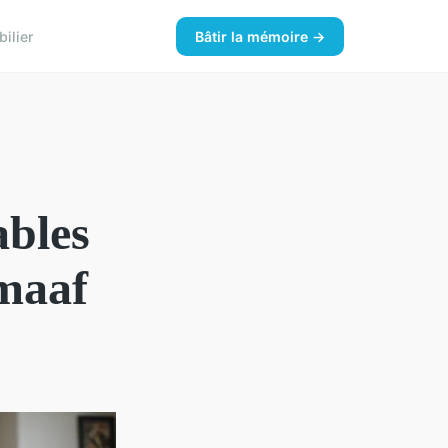
ilier
Bâtir la mémoire →
ables
 maaf