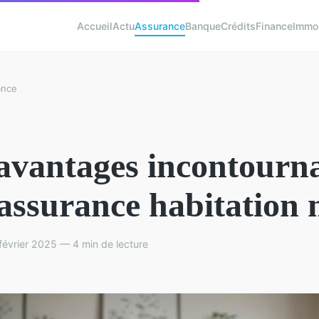
Accueil
Actu
Assurance
Banque
Crédits
Finance
Immob
ance
avantages incontourn
'assurance habitation
évrier 2025 — 4 min de lecture