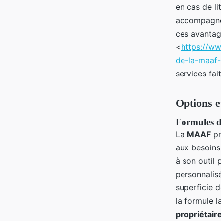
en cas de li
accompagnem
ces avantage
<
https://ww
de-la-maaf-
services fai
Options 
Formules d
La
MAAF
pr
aux besoins 
à son outil
personnalis
superficie d
la formule l
propriétair