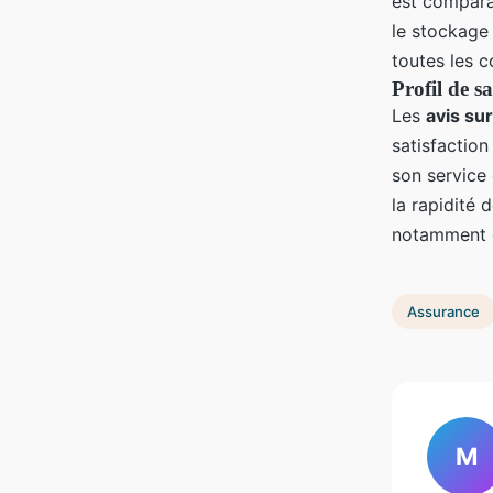
est compara
le stockage
toutes les 
Profil de s
Les
avis su
satisfactio
son service 
la rapidité 
notamment d
Assurance
M