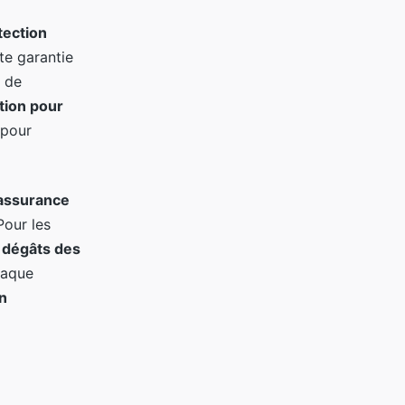
tection
te garantie
e de
tion pour
 pour
assurance
Pour les
s dégâts des
haque
on