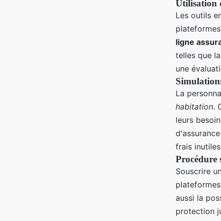
Utilisation
Les outils en
plateformes 
ligne assur
telles que l
une évaluati
Simulations
La personnal
habitation
. 
leurs besoin
d'assurance 
frais inutiles
Procédure s
Souscrire u
plateformes
aussi la pos
protection 