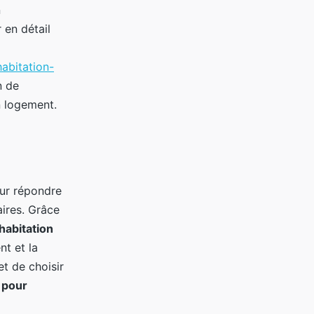
n
 en détail
abitation-
n de
n logement.
ur répondre
aires. Grâce
habitation
t et la
t de choisir
 pour