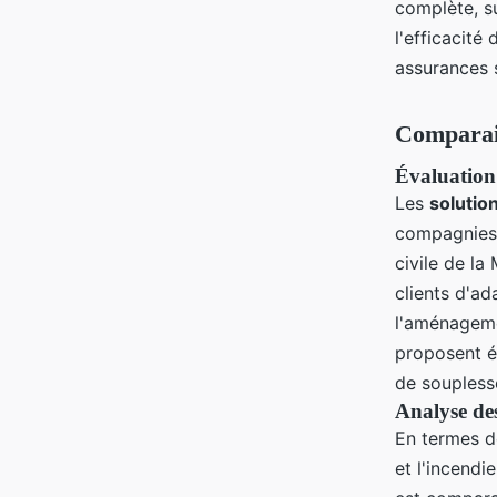
complète, su
l'efficacité
assurances 
Comparai
Évaluation 
Les
solutio
compagnies v
civile de la
clients d'ad
l'aménageme
proposent é
de souples
Analyse des
En termes d
et l'incendi