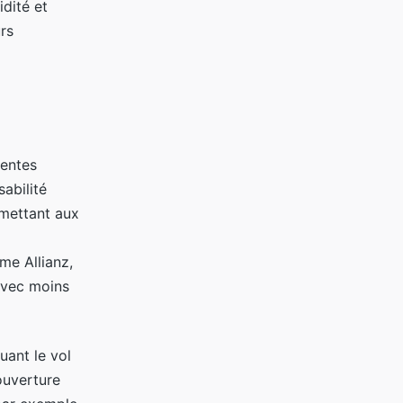
idité et
rs
rentes
abilité
rmettant aux
me Allianz,
avec moins
uant le vol
ouverture