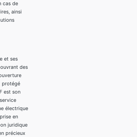
n cas de
res, ainsi
lutions
e et ses
couvrant des
couverture
t protégé
F est son
service
e électrique
prise en
on juridique
en précieux