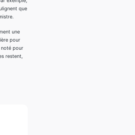
par exemple,
ulignent que
istre.
ement une
ière pour
n noté pour
s restent,