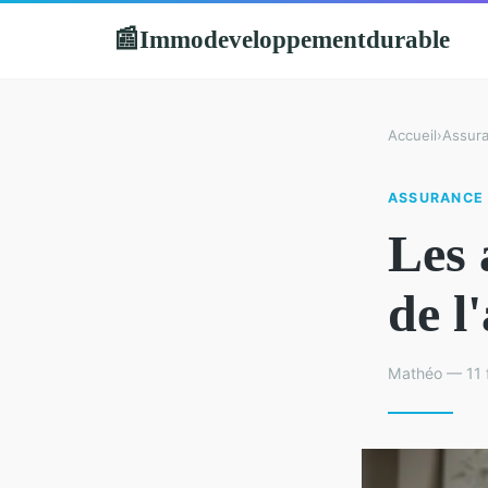
Immodeveloppementdurable
📰
Accueil
›
Assur
ASSURANCE
Les 
de l
Mathéo — 11 f