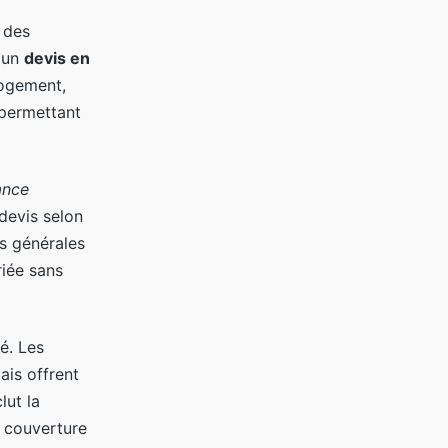
 des
r un
devis en
logement,
 permettant
ance
 devis selon
ns générales
riée sans
é. Les
ais offrent
lut la
e couverture